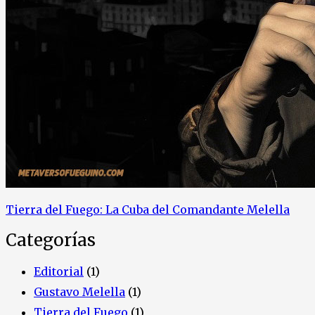
Tierra del Fuego: La Cuba del Comandante Melella
Categorías
Editorial
(1)
Gustavo Melella
(1)
Tierra del Fuego
(1)